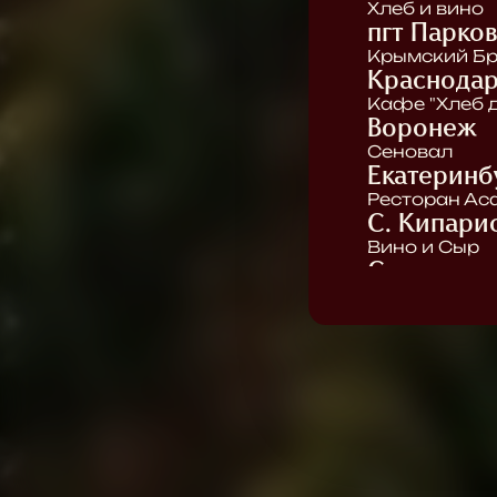
Хлеб и вино
пгт Парко
Крымский Бр
Краснода
Кафе "Хлеб 
Воронеж
Сеновал
Екатеринб
Ресторан Ас
С. Кипари
Вино и Сыр
Саратов
Энотека Вин
Евпатория
Modjo
Ялта
Ресторан "Do
Бар "Рюмошн
Бар "Душечк
Магазин "Вин
Магазин "Бу