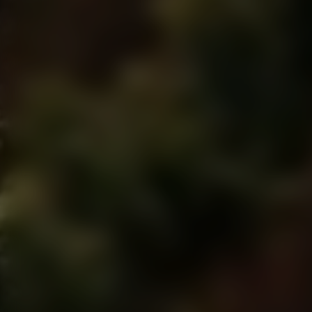
Красногор
Кафе "Хлеб 
Ростов
Ресторан "Пе
Геленджик
Кафе "Прича
Ресторан "То
Нижний Н
Энотека "Вин
Гранд-кафе "
Симфероп
Магазин "Сол