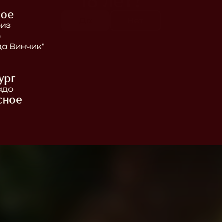
18 лет?
вое
Да
Нет
Место, где вино обретает
из
р
характер
да Винчик"
ург
адо
сное
таж
ctor Whisky"
ая"
а"
торг"
тылка"