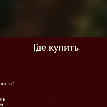
Где купить
андот"
Вам уже исполнилось
ль
ий