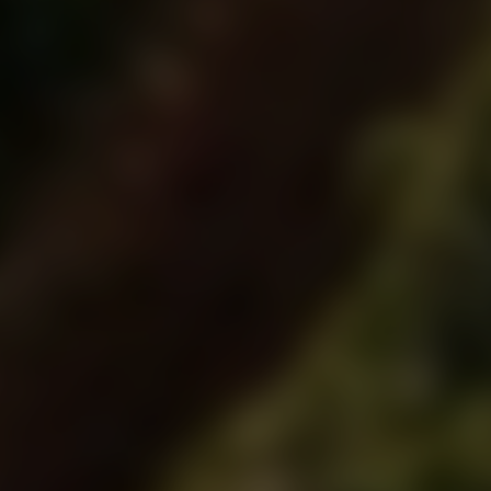
ск
да Винчик"
чи и истории"
л 93"
м и Ям"
овгород
Культ"
Гусь в яблоках"
оль
нце в бокале"